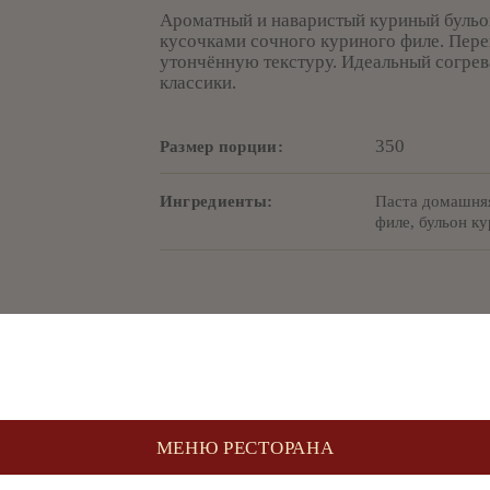
Ароматный и наваристый куриный бульо
кусочками сочного куриного филе. Пере
утончённую текстуру. Идеальный согре
классики.
350
Размер порции:
Ингредиенты:
Паста домашняя
филе, бульон к
МЕНЮ РЕСТОРАНА