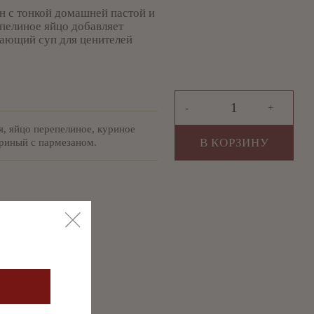
н с тонкой домашней пастой и
пелиное яйцо добавляет
вающий суп для ценителей
-
+
, яйцо перепелиное, куриное
В КОРЗИНУ
уриный с пармезаном.