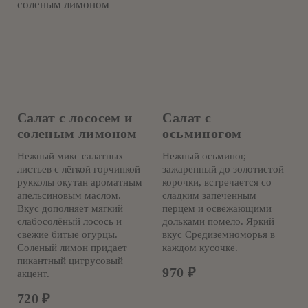
Салат с лососем и
Салат с
соленым лимоном
осьминогом
Нежный микс салатных
Нежный осьминог,
листьев с лёгкой горчинкой
зажаренный до золотистой
рукколы окутан ароматным
корочки, встречается со
апельсиновым маслом.
сладким запеченным
Вкус дополняет мягкий
перцем и освежающими
слабосолёный лосось и
дольками помело. Яркий
свежие битые огурцы.
вкус Средиземноморья в
Соленый лимон придает
каждом кусочке.
пикантный цитрусовый
970
₽
акцент.
720
₽