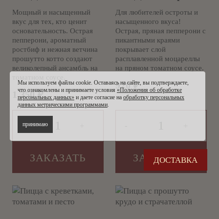
Мощный и насыщенный
Для любителей остроты и
вкус для тех, кто ценит
насыщенного вкуса!
основательность. Острая
Острая, пряная пепперони с
пепперони, ароматный
пикантными краями
ростбиф и нежная ветчина
покрывает слой
прошутто котто создают
расплавленной моцареллы
великолепный ансамбль на
на пряном томатном соусе.
томатном соусе.
Мы используем файлы cookie. Оставаясь на сайте, вы подтверждаете,
920
₽
что ознакомлены и принимаете условия
«Положения об обработке
1 350
₽
персональных данных»
и даете согласие на
обработку персональных
данных метрическими программами
.
принимаю
-
+
-
+
ЗАКАЗАТЬ
ЗАКАЗАТЬ
ДОСТАВКА