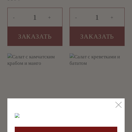
-
+
-
+
ЗАКАЗАТЬ
ЗАКАЗАТЬ
Салат с
Салат с
камчатским
креветками и
крабом и манго
бататом