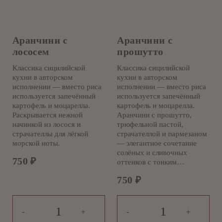
Аранчини с
Аранчини с
лососем
прошутто
Классика сицилийской
Классика сицилийской
кухни в авторском
кухни в авторском
исполнении — вместо риса
исполнении — вместо риса
используется запечённый
используется запечённый
картофель и моцарелла.
картофель и моцарелла.
Раскрывается нежной
Аранчини с прошутто,
начинкой из лосося и
трюфельной пастой,
страчателлы для лёгкой
страчателлой и пармезаном
морской ноты.
— элегантное сочетание
солёных и сливочных
750
₽
оттенков с тонким…
750
₽
-
+
-
+