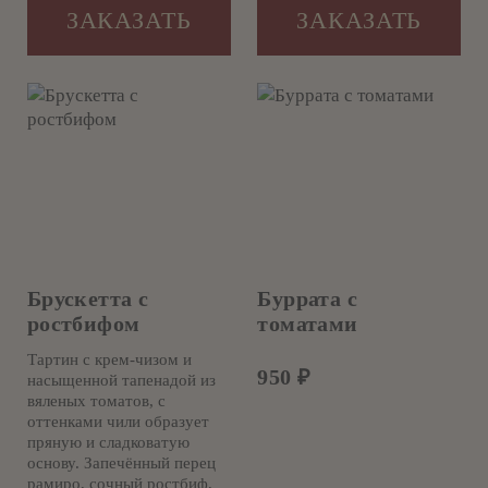
ЗАКАЗАТЬ
ЗАКАЗАТЬ
Брускетта с
Буррата с
ростбифом
томатами
Тартин с крем-чизом и
950
₽
насыщенной тапенадой из
вяленых томатов, с
оттенками чили образует
пряную и сладковатую
основу. Запечённый перец
рамиро, сочный ростбиф,