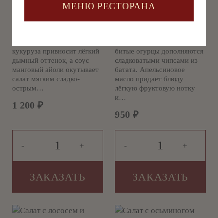
Роскошное сочетание микса
Хрустящий микс салатов с
МЕНЮ РЕСТОРАНА
салатов с нежным мясом
сочными креветками и
камчатского краба, сладким
нежным перепелиным
свежим манго и кремовым
яйцом. Сочное мятое
мятым авокадо. Обугленная
авокадо и освежающие
кукуруза привносит лёгкий
битые огурцы дополняются
дымный оттенок, а соус
сладковатыми чипсами из
манговый айоли окутывает
батата. Апельсиновое
салат мягким сладко-
масло придает блюду
острым…
лёгкую фруктовую нотку
и…
1 200
₽
950
₽
-
+
-
+
ЗАКАЗАТЬ
ЗАКАЗАТЬ