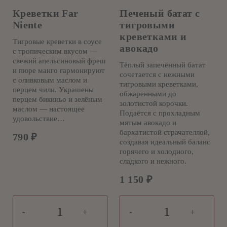
Креветки Far
Печеный батат с
Niente
тигровыми
креветками и
Тигровые креветки в соусе
авокадо
с тропическим вкусом —
свежий апельсиновый фреш
Тёплый запечённый батат
и пюре манго гармонируют
сочетается с нежными
с оливковым маслом и
тигровыми креветками,
перцем чили. Украшены
обжаренными до
перцем бикиньо и зелёным
золотистой корочки.
маслом — настоящее
Подаётся с прохладным
удовольствие…
мятым авокадо и
бархатистой страчателлой,
790
₽
создавая идеальный баланс
горячего и холодного,
сладкого и нежного.
1 150
₽
-
+
-
+