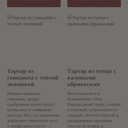
Тартар из
Тартар из тунца с
говядины с теплой
вялеными
лепешкой
абрикосами
Нежная покромка
Восточная нега в
говядины, щедро
итальянском стиле.
сдобренная луком шалот,
Благородный тунец, сочный
каперсами и оливковым
и плотный, встречается со
маслом. Мусс из пармезана
сладкой, тягучей курагой и
добавляет сливочную ноту,
насыщенным ореховым
а трюфельное масло —
соусом из кешью и