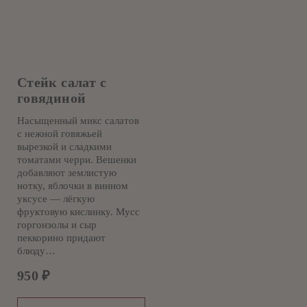
Стейк салат с
говядиной
Насыщенный микс салатов
с нежной говяжьей
вырезкой и сладкими
томатами черри. Вешенки
добавляют землистую
нотку, яблочки в винном
уксусе — лёгкую
фруктовую кислинку. Мусс
горгонзолы и сыр
пеккорино придают
блюду…
950
₽