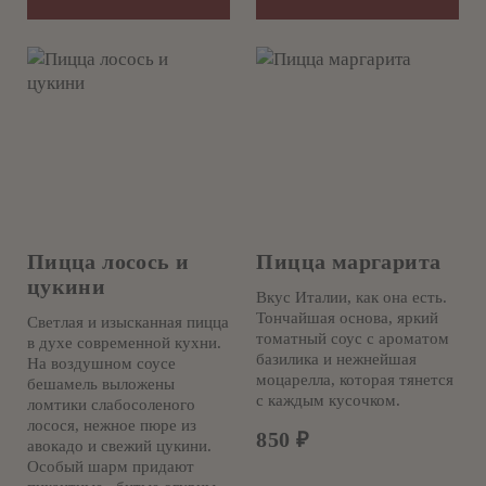
Пицца лосось и
Пицца маргарита
цукини
Вкус Италии, как она есть.
Тончайшая основа, яркий
Светлая и изысканная пицца
томатный соус с ароматом
в духе современной кухни.
базилика и нежнейшая
На воздушном соусе
моцарелла, которая тянется
бешамель выложены
с каждым кусочком.
ломтики слабосоленого
лосося, нежное пюре из
850
₽
авокадо и свежий цукини.
Особый шарм придают