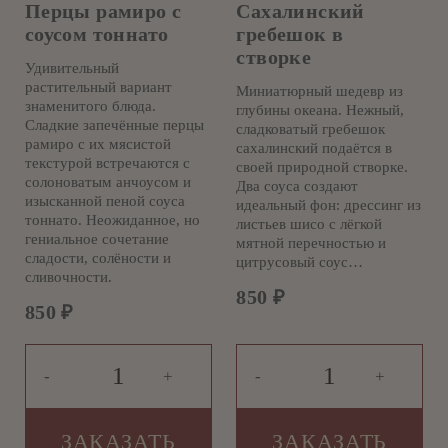
Перцы рамиро с
Сахалинский
соусом тоннато
гребешок в
створке
Удивительный
растительный вариант
Миниатюрный шедевр из
знаменитого блюда.
глубины океана. Нежный,
Сладкие запечённые перцы
сладковатый гребешок
рамиро с их мясистой
сахалинский подаётся в
текстурой встречаются с
своей природной створке.
солоноватым анчоусом и
Два соуса создают
изысканной пеной соуса
идеальный фон: дрессинг из
тоннато. Неожиданное, но
листьев шисо с лёгкой
гениальное сочетание
мятной перечностью и
сладости, солёности и
цитрусовый соус…
сливочности.
850
₽
850
₽
-
+
-
+
ЗАКАЗАТЬ
ЗАКАЗАТЬ