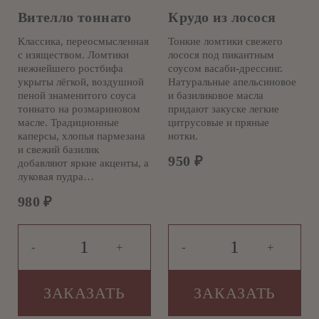
Вителло тоннато
Крудо из лосося
Классика, переосмысленная
Тонкие ломтики свежего
с изяществом. Ломтики
лосося под пикантным
нежнейшего ростбифа
соусом васаби-дрессинг.
укрыты лёгкой, воздушной
Натуральные апельсиновое
пеной знаменитого соуса
и базиликовое масла
тоннато на розмариновом
придают закуске легкие
масле. Традиционные
цитрусовые и пряные
каперсы, хлопья пармезана
нотки.
и свежий базилик
950
₽
добавляют яркие акценты, а
луковая пудра…
980
₽
-
+
-
+
ЗАКАЗАТЬ
ЗАКАЗАТЬ