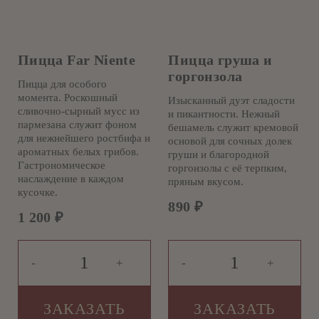
Пицца Far Niente
Пицца груша и
горгонзола
Пицца для особого
момента. Роскошный
Изысканный дуэт сладости
сливочно-сырный мусс из
и пикантности. Нежный
пармезана служит фоном
бешамель служит кремовой
для нежнейшего ростбифа и
основой для сочных долек
ароматных белых грибов.
груши и благородной
Гастрономическое
горгонзолы с её терпким,
наслаждение в каждом
пряным вкусом.
кусочке.
890
₽
1 200
₽
-
+
-
+
ЗАКАЗАТЬ
ЗАКАЗАТЬ