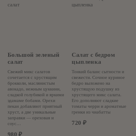
Большой зеленый
Салат с бедром
салат
цыпленка
Свежий микс салатов
Тонкий баланс сытности и
сочетается с хрустящим
свежести. Сочное куриное
брокколи, маслянистым
бедро выложено на
авокадо, нежным цуккини,
хрустящую подушку из
сладкой голубикой и яркими
хрустящего микс салата.
эдамаме бобами. Орехи
Его дополняют сладкие
пекан добавляют приятный
томаты черри и ароматные
хруст, а две уникальные
гренки из чиабатты
заправки — ореховая и
720
₽
соус…
980
₽