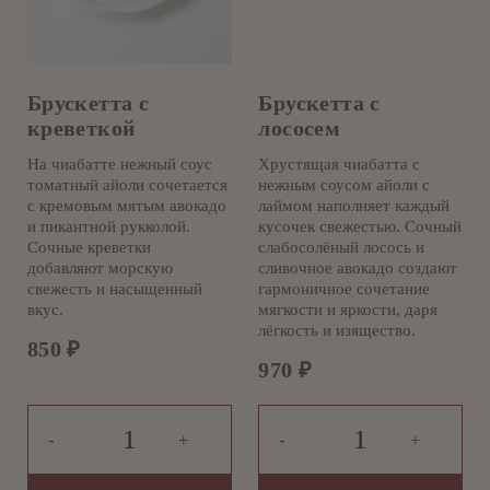
Брускетта с
Брускетта с
креветкой
лососем
На чиабатте нежный соус
Хрустящая чиабатта с
томатный айоли сочетается
нежным соусом айоли с
с кремовым мятым авокадо
лаймом наполняет каждый
и пикантной рукколой.
кусочек свежестью. Сочный
Сочные креветки
слабосолёный лосось и
добавляют морскую
сливочное авокадо создают
свежесть и насыщенный
гармоничное сочетание
вкус.
мягкости и яркости, даря
лёгкость и изящество.
850
₽
970
₽
-
+
-
+