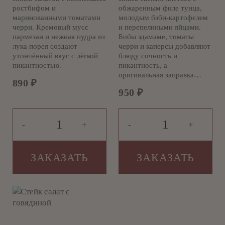
ростбифом и
обжаренным филе тунца,
маринованными томатами
молодым бэби-картофелем
черри. Кремовый мусс
и перепелиными яйцами.
пармезан и нежная пудра из
Бобы эдамаме, томаты
лука порея создают
черри и каперсы добавляют
утончённый вкус с лёгкой
блюду сочность и
пикантностью.
пикантность, а
оригинальная заправка…
890
₽
950
₽
-
+
-
+
ЗАКАЗАТЬ
ЗАКАЗАТЬ