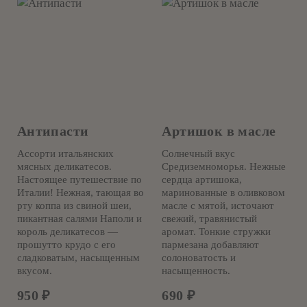
Антипасти
Артишок в масле
Ассорти итальянских
Солнечный вкус
мясных деликатесов.
Средиземноморья. Нежные
Настоящее путешествие по
сердца артишока,
Италии! Нежная, тающая во
маринованные в оливковом
рту коппа из свиной шеи,
масле с мятой, источают
пикантная салями Наполи и
свежий, травянистый
король деликатесов —
аромат. Тонкие стружки
прошутто крудо с его
пармезана добавляют
сладковатым, насыщенным
солоноватость и
вкусом.
насыщенность.
950
₽
690
₽