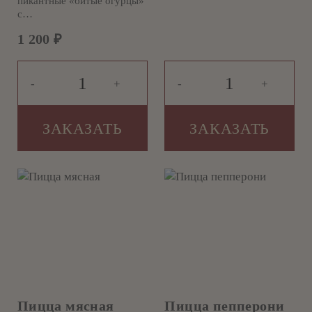
пикантные «битые огурцы»
с…
1 200
₽
-
+
-
+
ЗАКАЗАТЬ
ЗАКАЗАТЬ
Пицца мясная
Пицца пепперони